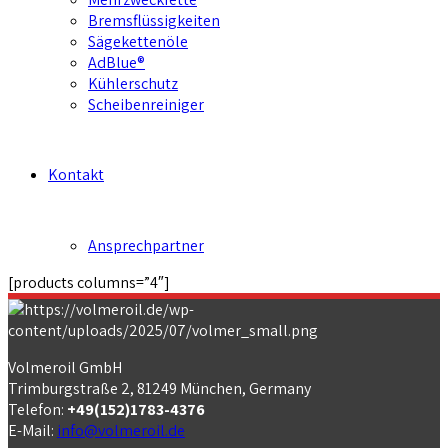
Bremsflüssigkeiten
Sägekettenöle
AdBlue®
Kühlerschutz
Scheibenreiniger
Kontakt
Ansprechpartner
[products columns=”4″]
Volmeroil GmbH
Trimburgstraße 2, 81249 München, Germany
Telefon:
+49(152)1783-4376
E-Mail:
info@volmeroil.de